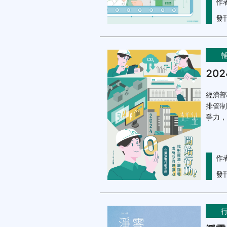
作
發
20
經濟部
排管制
爭力，
作
發