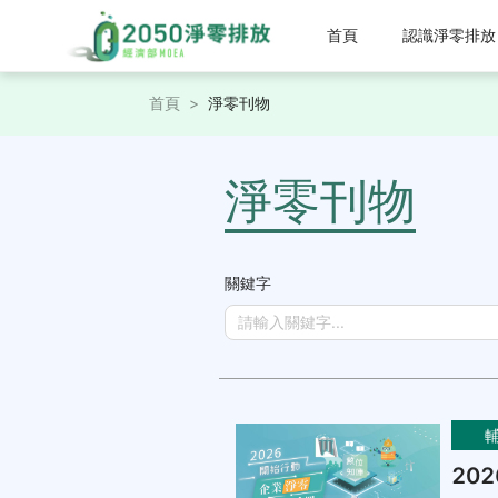
首頁
認識淨零排放
首頁
>
淨零刊物
淨零刊物
關鍵字
20