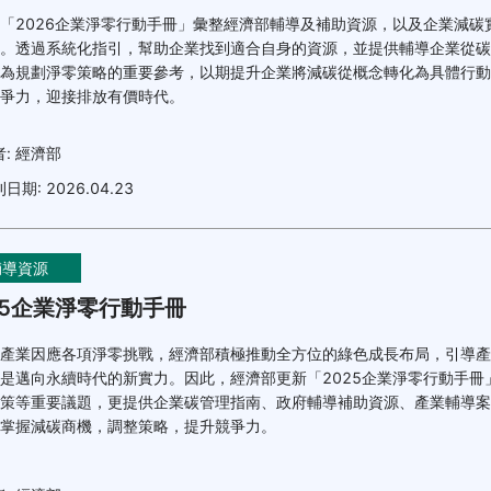
「2026企業淨零行動手冊」彙整經濟部輔導及補助資源，以及企業減碳
。透過系統化指引，幫助企業找到適合自身的資源，並提供輔導企業從碳
為規劃淨零策略的重要參考，以期提升企業將減碳從概念轉化為具體行動
爭力，迎接排放有價時代。
者:
經濟部
刊日期:
2026.04.23
輔導資源
25企業淨零行動手冊
產業因應各項淨零挑戰，經濟部積極推動全方位的綠色成長布局，引導產
是邁向永續時代的新實力。因此，經濟部更新「2025企業淨零行動手冊
策等重要議題，更提供企業碳管理指南、政府輔導補助資源、產業輔導案
掌握減碳商機，調整策略，提升競爭力。