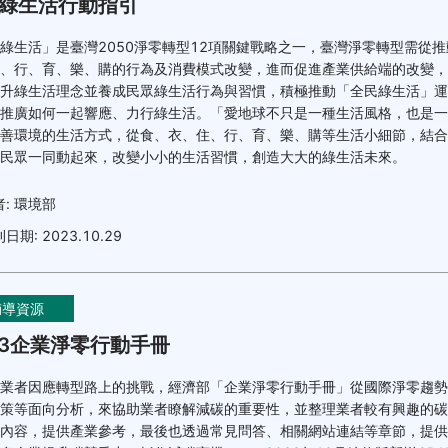
綠生活行動指引
綠生活」是臺灣2050淨零轉型12項關鍵戰略之一，臺灣淨零轉型需從
、行、育、樂、購的行為及消費模式改變，進而促進產業供給端的改變，
升綠生活理念並養成民眾綠生活行為與習慣，積極推動「全民綠生活」運
推廣如何一起響應、力行綠生活。「愛地球不只是一種生活風格，也是一
善環境的生活方式，從食、衣、住、行、育、樂、購等生活小細節，結合
民眾一同動起來，改變小小的生活習慣，創造大大的綠生活未來。
者:
環境部
刊日期:
2023.10.29
輔導資源
23企業淨零行動手冊
業者因應轉型路上的挑戰，經濟部「企業淨零行動手冊」從國際淨零趨勢
策等面向分析，來協助業者瞭解減碳的重要性，並整理業者較有興趣的碳
內容，提供產業參考，最後也透過常見問答、相關網站連結等章節，提供