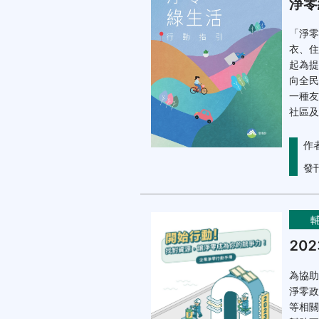
淨零
「淨零
衣、住
起為提
向全民
一種友
社區及
作
發
20
為協助
淨零政
等相關