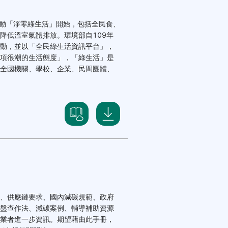
推動「淨零綠生活」開始，包括全民食、
降低溫室氣體排放。環境部自109年
動，並以「全民綠生活資訊平台」，
項很潮的生活態度」，「綠生活」是
全國機關、學校、企業、民間團體、
、供應鏈要求、國內減碳規範、政府
盤查作法、減碳案例、輔導補助資源
業者進一步資訊。期望藉由此手冊，