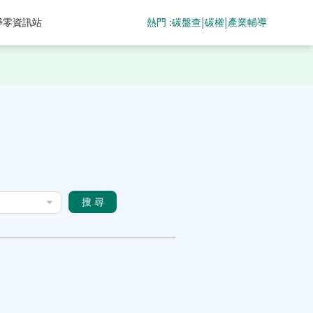
熱門 :
碳盤查
碳權
產業輔導
淨零資訊站
|
|
搜 尋