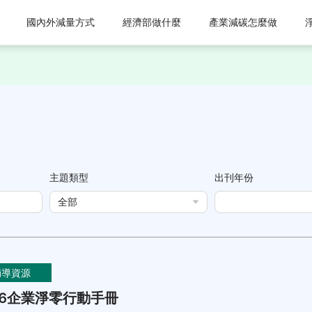
國內外減量方式
經濟部做什麼
產業減碳怎麼做
主題類型
出刊年份
全部
輔導資源
26企業淨零行動手冊