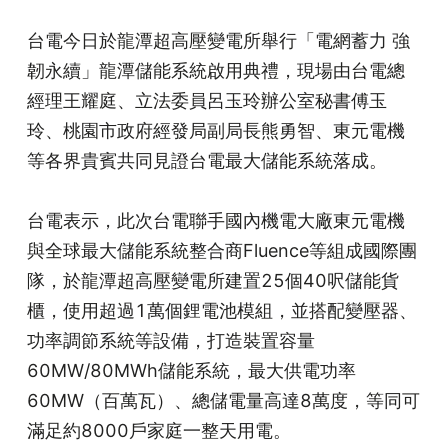
台電今日於龍潭超高壓變電所舉行「電網蓄力 強
韌永續」龍潭儲能系統啟用典禮，現場由台電總
經理王耀庭、立法委員呂玉玲辦公室秘書傅玉
玲、桃園市政府經發局副局長熊勇智、東元電機
等各界貴賓共同見證台電最大儲能系統落成。
台電表示，此次台電聯手國內機電大廠東元電機
與全球最大儲能系統整合商Fluence等組成國際團
隊，於龍潭超高壓變電所建置25個40呎儲能貨
櫃，使用超過1萬個鋰電池模組，並搭配變壓器、
功率調節系統等設備，打造裝置容量
60MW/80MWh儲能系統，最大供電功率
60MW（百萬瓦）、總儲電量高達8萬度，等同可
滿足約8000戶家庭一整天用電。