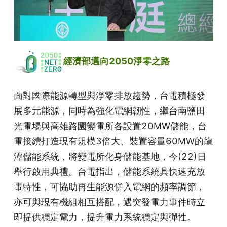
 經濟部邁向2050淨零之路
面對國際能源轉型與淨零排放趨勢，台電積極發
展多元能源，同時為強化電網韌性，繼台南鹽田
光電場與高雄路園變電所各設置20MW儲能，台
電接續打造現有規模3倍大、裝置容量60MW的龍
潭儲能系統，將變電所化身儲能基地，今(22)日
舉行啟用典禮。台電指出，儲能系統具快速充放
電特性，可協助再生能源併入電網的頻率調節，
亦可與現有機組相互搭配，遇突發電力事件時立
即提供穩定電力，提升電力系統穩定與彈性。