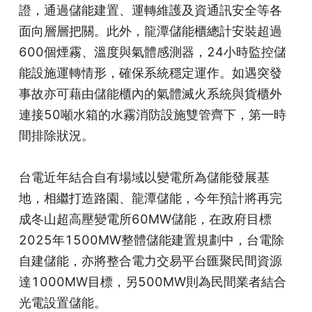
證，通過儲能建置、運轉維護及資通訊安全等各
面向層層把關。此外，龍潭儲能櫃總計安裝超過
600個煙霧、溫度與氣體感測器，24小時監控儲
能設施運轉情形，確保系統穩定運作。如遇突發
事故亦可藉由儲能櫃內的氣體滅火系統與貨櫃外
連接50噸水箱的水霧消防設施雙管齊下，第一時
間排除狀況。
台電近年結合自有場域以變電所為儲能發展基
地，相繼打造路園、龍潭儲能，今年預計將再完
成冬山超高壓變電所60MW儲能，在政府目標
2025年1500MW整體儲能建置規劃中，台電除
自建儲能，亦將整合電力交易平台匯聚民間資源
達1000MW目標，另500MW則為民間業者結合
光電設置儲能。