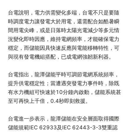
台電說明，電力供需變化多端，台電不只是要隨
時調度電力讓發電大於用電，還需配合如酷暑瞬
間用電尖峰，或是日落時太陽光電減少等多元情
況變化即時因應，維持電網頻率，才能確保電力
穩定，而儲能因具快速反應與電能移轉特性，可
與現有發電機組搭配，已成電網強韌新利器。
台電指出，龍潭儲能平時可調節電網系統頻率，
提升供電穩定性；當遭遇突發電力事件時，除既
有水力機組可快速於10分鐘內啟動，儲能系統甚
至可再快上千倍，0.4秒即刻救援。
台電進一步表示，龍潭儲能在安全層面取得國際
儲能規範IEC 62933及IEC 62443-3-3雙重認