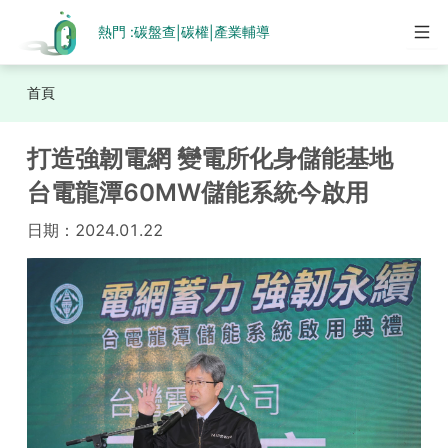
熱門 :
碳盤查
碳權
產業輔導
|
|
首頁
打造強韌電網 變電所化身儲能基地
台電龍潭60MW儲能系統今啟用
日期：
2024.01.22