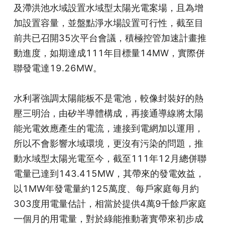
及滯洪池水域設置水域型太陽光電案場，且為增
加設置容量，並盤點淨水場設置可行性，截至目
前共已召開35次平台會議，積極控管加速計畫推
動進度，如期達成111年目標量14MW，實際併
聯發電達19.26MW。
水利署強調太陽能板不是電池，較像封裝好的熱
壓三明治，由矽半導體構成，再接通導線將太陽
能光電效應產生的電流，連接到電網加以運用，
所以不會影響水域環境，更沒有污染的問題，推
動水域型太陽光電至今，截至111年12月總併聯
電量已達到143.415MW，其帶來的發電效益，
以1MW年發電量約125萬度、每戶家庭每月約
303度用電量估計，相當於提供4萬9千餘戶家庭
一個月的用電量，對於綠能推動著實帶來初步成