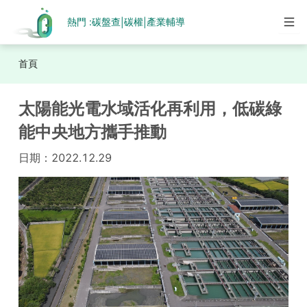
熱門 :
碳盤查
碳權
產業輔導
|
|
首頁
太陽能光電水域活化再利用，低碳綠
能中央地方攜手推動
日期：
2022.12.29