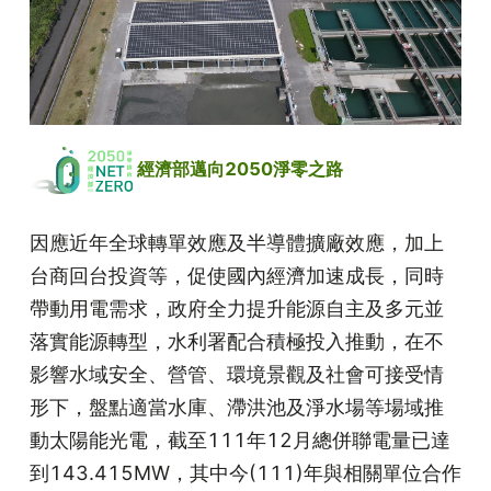
 經濟部邁向2050淨零之路
因應近年全球轉單效應及半導體擴廠效應，加上
台商回台投資等，促使國內經濟加速成長，同時
帶動用電需求，政府全力提升能源自主及多元並
落實能源轉型，水利署配合積極投入推動，在不
影響水域安全、營管、環境景觀及社會可接受情
形下，盤點適當水庫、滯洪池及淨水場等場域推
動太陽能光電，截至111年12月總併聯電量已達
到143.415MW，其中今(111)年與相關單位合作