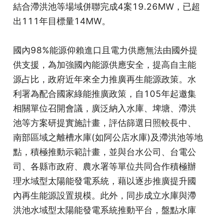
結合滯洪池等場域併聯完成4案19.26MW，已超
出111年目標量14MW。
國內98%能源仰賴進口且電力供應無法由國外提
供支援，為加強國內能源供應安全，提高自主能
源占比，政府近年來全力推廣再生能源政策。水
利署為配合國家綠能推廣政策，自105年起邀集
相關單位召開會議，廣泛納入水庫、埤塘、滯洪
池等方案研提實施計畫，評估篩選日照較長中、
南部區域之離槽水庫(如阿公店水庫)及滯洪池等地
點，積極推動示範計畫，並與台水公司、台電公
司、各縣市政府、農水署等單位共同合作積極辦
理水域型太陽能發電系統，藉以逐步推廣提升國
內再生能源設置規模。此外，同步成立水庫與滯
洪池水域型太陽能發電系統推動平台，盤點水庫