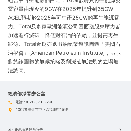
組合中再生能源的占比，Total欲將其再生能源發
電容量由現今的9GW在2025年提升到35GW，
AGEL預期於2025年可生產25GW的再生能源電
力。Total及多家歐洲能源公司因面臨股東壓力皆
加速進行減碳，降低對石油的依賴，並提高再生
能源。Total近期亦退出油氣業遊說團體「美國石
油學會」(American Petroleum Institute)，表示
對於該團體的氣候策略及削減油氣法規的立場無
法認同。
經濟部淨零辦公室
電話：(02)2321-2200
10078 臺北市中正區福州街15號
政府網站資料開放宣告