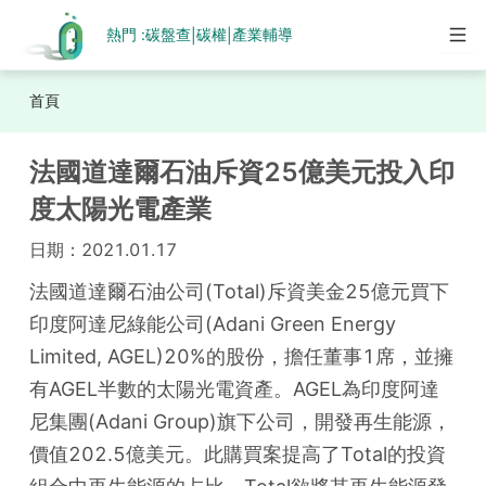
熱門 :
碳盤查
碳權
產業輔導
|
|
首頁
法國道達爾石油斥資25億美元投入印
度太陽光電產業
日期：
2021.01.17
法國道達爾石油公司(Total)斥資美金25億元買下
印度阿達尼綠能公司(Adani Green Energy 
Limited, AGEL)20%的股份，擔任董事1席，並擁
有AGEL半數的太陽光電資產。AGEL為印度阿達
尼集團(Adani Group)旗下公司，開發再生能源，
價值202.5億美元。此購買案提高了Total的投資