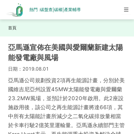
熱門 :
碳盤查
碳權
產業輔導
|
|
首頁
亞馬遜宣佈在美國與愛爾蘭新建太陽
能發電廠與風場
日期：
2019.08.01
亞馬遜公司規劃投資2項再生能源計畫，分別於美
國維吉尼亞州設置45MW太陽能發電廠與愛爾蘭
23.2MW風場，並預計於2020年啟用。此2座設
施啟用後，該公司之再生能源計畫將達66項，其
中所有太陽能計畫所減少之二氧化碳排放量相當
於卡車行駛2億英里運輸量。亞馬遜永續部門主管