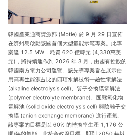
韓國產業通商資源部 (Motie) 於 9 月 29 日宣佈
在濟州島啟動該國首個大型氫能示範專案。此專
案達 12.5 MW，耗資 620 億韓元 (4,330萬美
元)，將持續運作到 2026 年 3 月，由國有控股的
韓國南方電力公司運營。該先導專案旨在展示使
用高再生能源占比的四項水解技術—鹼性電解法 
(alkaline electrolysis cell)、質子交換膜電解法 
(polymer electrolyte membrane)、固態氧化物
電解池 (solid oxide electrolysis cell) 與陰離子交
換膜 (anion exchange membrane) 進行產氫。
該專案的目標是以 60% 的轉換率生產 1,176 公
噸/年的氫能。此符合政府目標，即到 2050 年以 