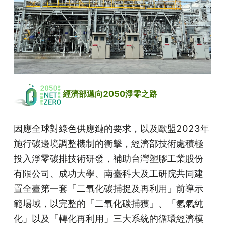
 經濟部邁向2050淨零之路
因應全球對綠色供應鏈的要求，以及歐盟2023年
施行碳邊境調整機制的衝擊，經濟部技術處積極
投入淨零碳排技術研發，補助台灣塑膠工業股份
有限公司、成功大學、南臺科大及工研院共同建
置全臺第一套「二氧化碳捕捉及再利用」前導示
範場域，以完整的「二氧化碳捕獲」、「氫氣純
化」以及「轉化再利用」三大系統的循環經濟模