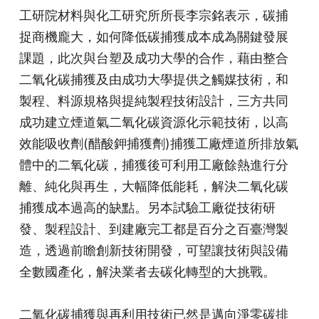
工研院材料與化工研究所所長李宗銘表示，碳捕
捉商機龐大，如何降低碳捕獲成本成為關鍵發展
課題，此次與台塑及成功大學的合作，藉由整合
二氧化碳捕獲及由成功大學提供之觸媒技術，和
製程、料源規格與提純製程技術設計，三方共同
成功建立煙道氣二氧化碳資源化示範技術，以高
效能吸收劑(醋酸鉀捕獲劑)捕獲工廠煙道所排放氣
體中的二氧化碳，捕獲後可利用工廠餘熱進行分
離、純化與再生，大幅降低能耗，解決二氧化碳
捕獲成本過高的缺點。另本試驗工廠從技術研
發、製程設計、到建廠完工都是百分之百臺灣製
造，透過前瞻創新技術開發，可望讓技術與設備
全數國產化，解決業者去碳化轉型的大挑戰。
二氧化碳捕獲與再利用技術已然是邁向淨零碳排