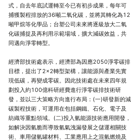
式，自去年底試運轉至今已有初步成果，每年可
捕獲製程排放的36噸二氧化碳，並將其轉化為12
噸甲烷等化學品；台塑公司未來將逐級放大二氧
化碳捕捉及再利用示範場域，擴大減碳效益，共
同邁向淨零轉型。
經濟部技術處表示，經濟部為因應2050淨零碳排
目標，提出了2×2轉型架構，讓能源與產業先實
現低碳，再變成零碳。因此技術處在未來四年規
劃投入約100億科研經費進行淨零碳排技術研
發，並以三大策略方向進行布局：(一)研發新的減
碳製程技術，可運用在包括鋼鐵、石化、電子及
紡織等重點領域。(二)投入氫能源技術應用開發，
如解決因氫脆而導致氫氣洩漏發展之儲運相關技
術、車用儲氫罐材料、工業應用上之混氫燃燒及