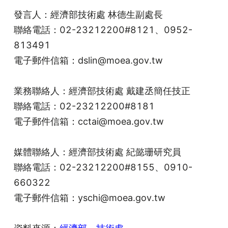
發言人：經濟部技術處 林德生副處長
聯絡電話：02-23212200#8121、0952-
813491
電子郵件信箱：dslin@moea.gov.tw
業務聯絡人：經濟部技術處 戴建丞簡任技正
聯絡電話：02-23212200#8181
電子郵件信箱：cctai@moea.gov.tw
媒體聯絡人：經濟部技術處 紀懿珊研究員
聯絡電話：02-23212200#8155、0910-
660322
電子郵件信箱：yschi@moea.gov.tw