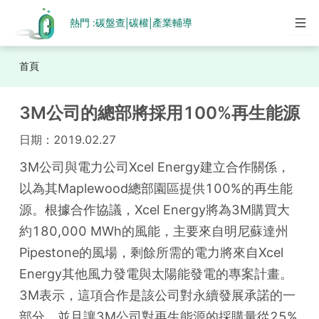
熱門 :
碳盤查
碳權
產業輔導
|
|
首頁
3M公司的總部將採用100%再生能源
日期：
2019.02.27
3M公司與電力公司Xcel Energy建立合作關係，
以為其Maplewood總部園區提供100%的再生能
源。根據合作協議，Xcel Energy將為3M購買大
約180,000 MWh的風能，主要來自明尼蘇達州
Pipestone的風場，剩餘所需的電力將來自Xcel 
Energy其他風力發電與太陽能發電的專案計畫。
3M表示，這項合作是該公司對永續發展承諾的一
部分，並且讓3M公司對再生能源的採購量從25%