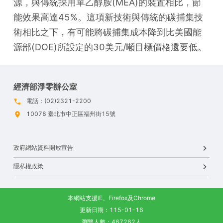
源，與傳統採用單乙醇胺(MEA)的裝置相比，節
能效果高達45%。這項新技術與傳統的碳捕集技
術相比之下，有可能將碳捕集成本降到比美國能
源部(DOE)所設定的30美元/噸目標價格還要低。
經濟部淨零辦公室
電話：(02)2321-2200
10078 臺北市中正區福州街15號
政府網站資料開放宣告
隱私權政策
本網站支援IE、Firefox及Chrome
更新日期：115-01-16
瀏覽人數：467262人