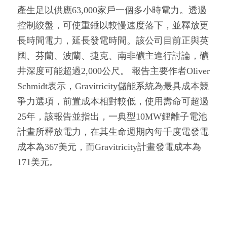
產生足以供應63,000家戶一個多小時電力。透過
控制絞盤，可使重錘以較慢速度落下，並釋放更
長時間電力，延長發電時間。該公司目前正與英
國、芬蘭、波蘭、捷克、南非礦主進行討論，礦
井深度可能超過2,000公尺。 報告主要作者Oliver
Schmidt表示，Gravitricity儲能系統為最具成本競
爭力選項，前置成本相對較低，使用壽命可超過
25年，該報告並指出，一典型10MW鋰離子電池
計畫所釋放電力，在其生命週期內每千度電發電
成本為367美元，而Gravitricity計畫發電成本為
171美元。