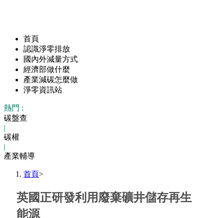
首頁
認識淨零排放
國內外減量方式
經濟部做什麼
產業減碳怎麼做
淨零資訊站
熱門 :
碳盤查
|
碳權
|
產業輔導
首頁
>
英國正研發利用廢棄礦井儲存再生
能源