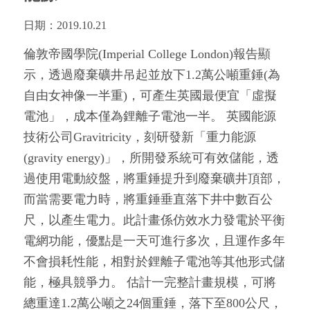
日期：
2019.10.21
倫敦帝國學院(Imperial College London)報告顯
示，透過廢棄礦井吊起並放下1.2萬公噸重錘(為
自由女神像一半重)，可產生英國最便宜「虛擬
電池」，成本僅為鋰離子電池一半。 英國能源
技術公司Gravitricity，刻研發新「重力能源
(gravity energy)」，所開發系統可有效儲能，透
過使用電動絞盤，將重錘提升到廢棄礦井頂部，
而當需要電力時，將重錘垂直落下井中數百公
尺，以產生電力。此計畫係仿效水力發電於平衡
電網功能，優點是一天可進行多次，且運作多年
不會損耗性能，相對於鋰離子電池等其他形式儲
能，極具競爭力。 估計一完整計畫規模，可將
總重達1.2萬公噸之24個重錘，落下至800公尺，