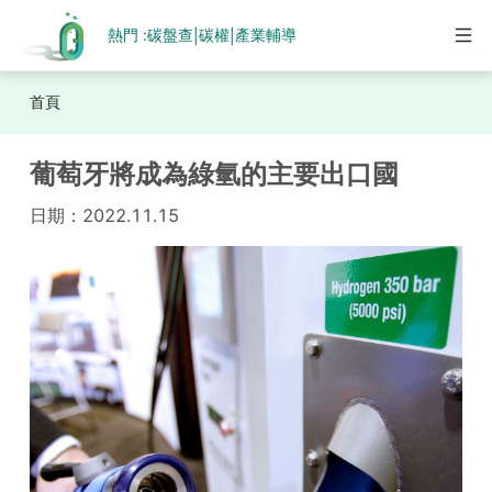
熱門 :
碳盤查
碳權
產業輔導
|
|
首頁
葡萄牙將成為綠氫的主要出口國
日期：
2022.11.15