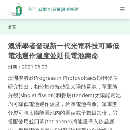
熱門 :
碳盤查
碳權
產業輔導
|
|
首頁
澳洲學者發現新一代光電科技可降低
電池運作溫度並延長電池壽命
日期：
2021.05.09
澳洲學者於Progress in Photovoltaics期刊發表
研究指出，相較於傳統矽晶太陽能電池，單重態
分裂(singlet fission)和疊層(tandem)太陽能電池
均可降低電池運作溫度，延長電池壽命。單重態
分裂可將太陽能電池內的電荷載子數目加倍，另
搭配使用並四苯(tetracene)將能量導入矽晶層