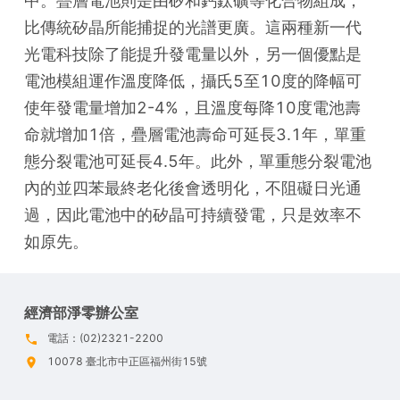
中。疊層電池則是由矽和鈣鈦礦等化合物組成，
比傳統矽晶所能捕捉的光譜更廣。這兩種新一代
光電科技除了能提升發電量以外，另一個優點是
電池模組運作溫度降低，攝氏5至10度的降幅可
使年發電量增加2-4%，且溫度每降10度電池壽
命就增加1倍，疊層電池壽命可延長3.1年，單重
態分裂電池可延長4.5年。此外，單重態分裂電池
內的並四苯最終老化後會透明化，不阻礙日光通
過，因此電池中的矽晶可持續發電，只是效率不
如原先。
經濟部淨零辦公室
電話：(02)2321-2200
10078 臺北市中正區福州街15號