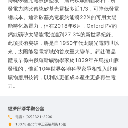
傳統矽基光電板多塗覆一層鈣鈦礦晶體材料，所
發電力將比傳統矽基光電板多近1/3，可降低發電
總成本。通常矽基光電板約能將22%的可用太陽
能轉化為電力，但在2018年6月，Oxford PV的
鈣鈦礦矽太陽能電池達到27.3%的新世界紀錄。
此項技術突破，將是自1950年代太陽光電問世以
來，太陽能發電領域的首次重大變革。鈣鈦礦晶
體最早係由俄羅斯礦物學家於1839年在烏拉山脈
發現的，惟近10年世界各地科學家爭相投入此種
礦物應用技術，以利以更低成本產生更多再生電
力。
經濟部淨零辦公室
電話：(02)2321-2200
10078 臺北市中正區福州街15號