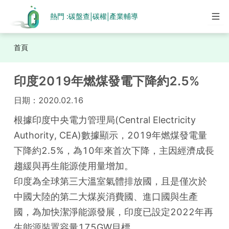
熱門 :
碳盤查
碳權
產業輔導
|
|
首頁
印度2019年燃煤發電下降約2.5%
日期：
2020.02.16
根據印度中央電力管理局(Central Electricity 
Authority, CEA)數據顯示，2019年燃煤發電量
下降約2.5%，為10年來首次下降，主因經濟成長
趨緩與再生能源使用量增加。

印度為全球第三大溫室氣體排放國，且是僅次於
中國大陸的第二大煤炭消費國、進口國與生產
國，為加快潔淨能源發展，印度已設定2022年再
生能源裝置容量175GW目標。
