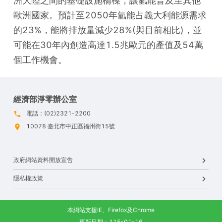
洲大陸之間的基礎設施橋樑，讓氫能普及至其他
歐洲國家。預計至2050年氫能占義大利能源需求
的23%，能將排放量減少28%(與目前相比)，並
可能在30年內創造高達1.5兆歐元的產值及54萬
個工作機會。
經濟部淨零辦公室
電話：(02)2321-2200
10078 臺北市中正區福州街15號
政府網站資料開放宣告
隱私權政策
本網站支援IE、Firefox及Chrome
更新日期：115-01-16