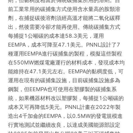
劑，但黏稠度相當於傳統碳捕集所用的溶劑。目
前工業常用的碳捕集方式使用含水量高的胺類溶
劑，在捕捉碳後溶劑須經高溫才能將二氧化碳釋
出，然後需要冷卻才能再使用。傳統碳捕集方式
每捕捉1公噸碳的成本達58.3美元，運用
EEMPA，成本可降至47.1美元。PNNL設計了7
種運用EEMPA進行碳捕集的製程，模擬這些製程
在550MW燃煤電廠運行的材料成本，發現成本均
能維持在47.1美元左右。EEMPA的黏稠度低，可
運用在現有的碳捕集設施，目前碳捕集設施多為
鋼製，但EEMPA也可使用在塑膠製的碳捕集系
統，如果機器材料改以塑膠製，每捕捉1公噸碳的
成本又可再降低5美元。PNNL計畫在2022年製
造出4千加侖的EEMPA，以0.5MW的發電規模進
行實地測試並繼續改良，以達成美國能源部設定