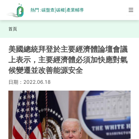
熱門 :
碳盤查
碳權
產業輔導
|
|
首頁
美國總統拜登於主要經濟體論壇會議
上表示，主要經濟體必須加快應對氣
候變遷並改善能源安全
日期：
2022.06.18