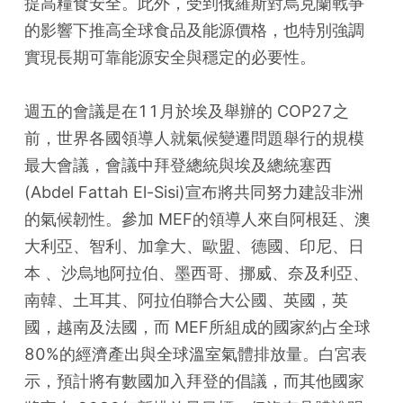
提高糧食安全。此外，受到俄羅斯對烏克蘭戰爭
的影響下推高全球食品及能源價格，也特別強調
實現長期可靠能源安全與穩定的必要性。
週五的會議是在11月於埃及舉辦的 COP27之
前，世界各國領導人就氣候變遷問題舉行的規模
最大會議，會議中拜登總統與埃及總統塞西 
(Abdel Fattah El-Sisi)宣布將共同努力建設非洲
的氣候韌性。參加 MEF的領導人來自阿根廷、澳
大利亞、智利、加拿大、歐盟、德國、印尼、日
本 、沙烏地阿拉伯、墨西哥、挪威、奈及利亞、
南韓、土耳其、阿拉伯聯合大公國、英國，英
國，越南及法國，而 MEF所組成的國家約占全球 
80%的經濟產出與全球溫室氣體排放量。白宮表
示，預計將有數國加入拜登的倡議，而其他國家