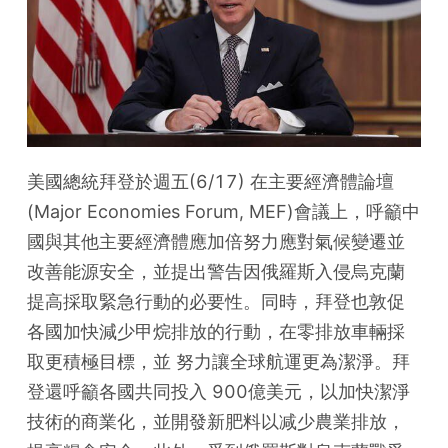
美國總統拜登於週五(6/17) 在主要經濟體論壇 
(Major Economies Forum, MEF)會議上，呼籲中
國與其他主要經濟體應加倍努力應對氣候變遷並
改善能源安全，並提出警告因俄羅斯入侵烏克蘭
提高採取緊急行動的必要性。同時，拜登也敦促
各國加快減少甲烷排放的行動，在零排放車輛採
取更積極目標，並 努力讓全球航運更為潔淨。拜
登還呼籲各國共同投入 900億美元，以加快潔淨
技術的商業化，並開發新肥料以减少農業排放，