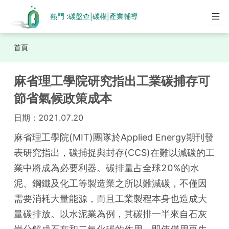
熱門 :
碳盤查
碳權
產業輔導
|
|
首頁
麻省理工學院研究指出工業碳捕存可
節省氣候政策成本
日期：
2021.07.20
麻省理工學院(MIT)團隊於Applied Energy期刊發
表研究指出，碳捕捉與封存(CCS)在難以減碳的工
業中將成為必要利器。碳排量占全球20%的水
泥、鋼鐵及化工等製造業之所以難減碳，不僅因
需要消耗大量能源，而且工業製程本身也造成大
量碳排放。以水泥業為例，其碳排一半來自石灰