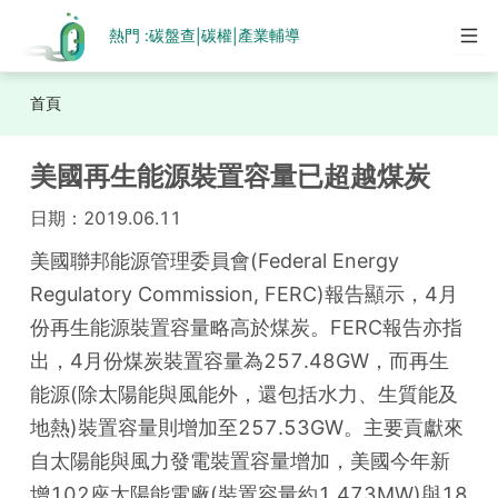
熱門 :
碳盤查
碳權
產業輔導
|
|
首頁
美國再生能源裝置容量已超越煤炭
日期：
2019.06.11
美國聯邦能源管理委員會(Federal Energy 
Regulatory Commission, FERC)報告顯示，4月
份再生能源裝置容量略高於煤炭。FERC報告亦指
出，4月份煤炭裝置容量為257.48GW，而再生
能源(除太陽能與風能外，還包括水力、生質能及
地熱)裝置容量則增加至257.53GW。主要貢獻來
自太陽能與風力發電裝置容量增加，美國今年新
增102座太陽能電廠(裝置容量約1,473MW)與18