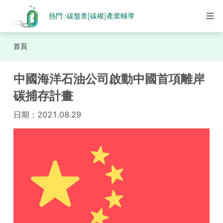
熱門 :
碳盤查
碳權
產業輔導
|
|
首頁
中國海洋石油公司啟動中國首項離岸
碳捕存計畫
日期：
2021.08.29