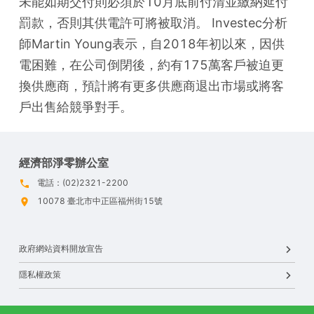
未能如期交付則必須於10月底前付清並繳納延付
罰款，否則其供電許可將被取消。 Investec分析
師Martin Young表示，自2018年初以來，因供
電困難，在公司倒閉後，約有175萬客戶被迫更
換供應商，預計將有更多供應商退出市場或將客
戶出售給競爭對手。
經濟部淨零辦公室
電話：(02)2321-2200
10078 臺北市中正區福州街15號
政府網站資料開放宣告
隱私權政策