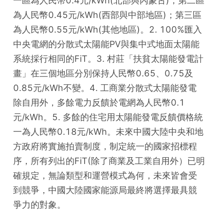
一區為人民幣0.4元/kWh(北部與內蒙古)；第二區
為人民幣0.45元/kWh(西部與中部地區)；第三區
為人民幣0.55元/kWh(其他地區)。2. 100%匯入
中央電網的分散式太陽能PV與集中式地面太陽能
系統採行相同的FiT。3. 村莊「扶貧太陽能發電計
畫」在三個地區分別保持人民幣0.65、0.75及
0.85元/kWh不變。4. 工商業分散式太陽能發電
除自用外，多餘電力反饋於電網為人民幣0.1
元/kWh。5. 多餘的住宅用太陽能發電反饋價格統
一為人民幣0.18元/kWh。未來中國大陸中央和地
方政府將實施拍賣制度，制定統一的國家招標程
序，所有列出的FiT(除了商業及工業自用外）已明
確規定，無論類型和運營模式為何，未來皆會受
到競爭，中國大陸國家能源局最終將選擇最具競
爭力的對象。