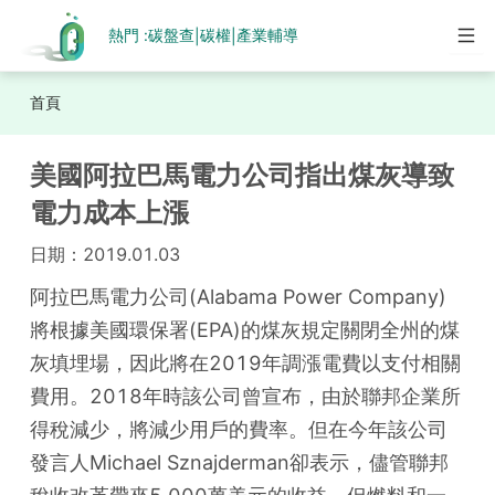
熱門 :
碳盤查
碳權
產業輔導
|
|
首頁
美國阿拉巴馬電力公司指出煤灰導致
電力成本上漲
日期：
2019.01.03
阿拉巴馬電力公司(Alabama Power Company)
將根據美國環保署(EPA)的煤灰規定關閉全州的煤
灰填埋場，因此將在2019年調漲電費以支付相關
費用。2018年時該公司曾宣布，由於聯邦企業所
得稅減少，將減少用戶的費率。但在今年該公司
發言人Michael Sznajderman卻表示，儘管聯邦