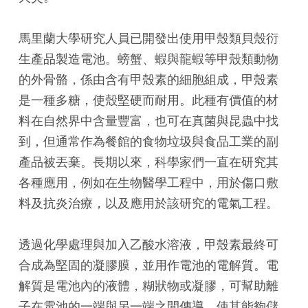
馬里蘭大學研究人員已開發出使用甲殼類貝殼衍
生產品製造電池。螃蟹、蝦與龍蝦等甲殼類動物
的外骨骼，係由含有甲殼素的細胞組成，甲殼素
是一種多糖，使殼堅硬而耐用。此種有價值的材
料在自然界中含量豐富，也可在真菌與昆蟲中找
到，但通常作為餐館的食物垃圾與食品工業的副
產品被丟棄。長期以來，科學家們一直在研究其
各種應用，例如在生物醫學工程中，用於傷口敷
料及抗炎治療，以及應用於該研究的電氣工程。
透過化學處理與加入乙酸水溶液，甲殼素最終可
合成為堅固的凝膠膜，並用作電池的電解質。電
解質是電池內的液體，糊狀物或凝膠，可幫助離
子在電池的一端與另一端之間傳導，使其能夠儲