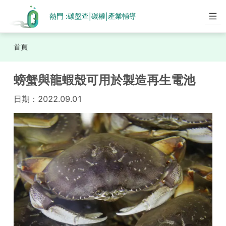
熱門 :
碳盤查
碳權
產業輔導
|
|
首頁
螃蟹與龍蝦殼可用於製造再生電池
日期：
2022.09.01