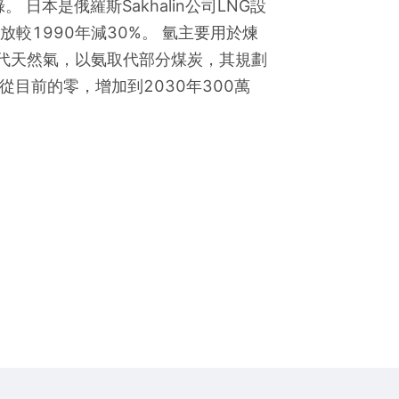
本是俄羅斯Sakhalin公司LNG設
較1990年減30%。 氫主要用於煉
代天然氣，以氨取代部分煤炭，其規劃
則從目前的零，增加到2030年300萬