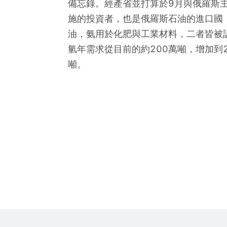
備忘錄。經產省並打算於9月與俄羅斯主要
施的投資者，也是俄羅斯石油的進口國，日
油，氨用於化肥與工業材料，二者皆被
氫年需求從目前的約200萬噸，增加到20
噸。