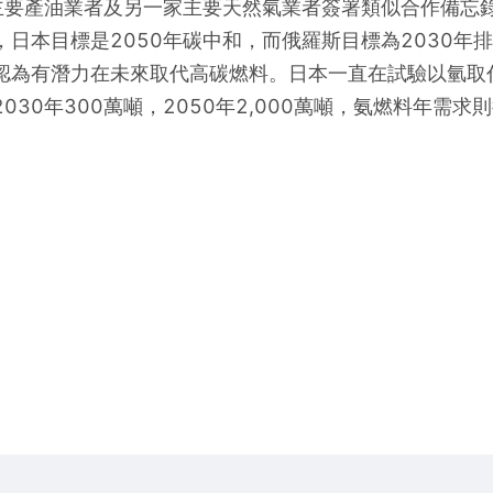
產油業者及另一家主要天然氣業者簽署類似合作備忘錄。 日
本目標是2050年碳中和，而俄羅斯目標為2030年排放
認為有潛力在未來取代高碳燃料。日本一直在試驗以氫取
30年300萬噸，2050年2,000萬噸，氨燃料年需求