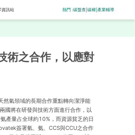
熱門 :
碳盤查
碳權
產業輔導
零資訊站
|
|
與技術之合作，以應對
天然氣領域的長期合作重點轉向潔淨能
。兩國將在研發與技術方面進行合作，以
羅斯氨產量占全球約10%，而資源貧乏的日
atek簽署氫、氨、CCS與CCU之合作