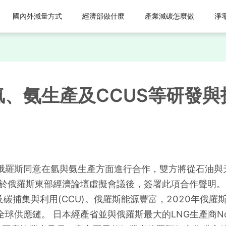
國內外減量方式
經濟部做什麼
產業減碳怎麼做
淨
、氨生產及CCUS等研發
俄羅斯同意在氫與氨生產方面進行合作，雙方將從石油與
，於俄羅斯東部經濟論壇虛擬會議後，簽署此項合作聲明
及碳捕集與利用(CCU)。俄羅斯能源豐富，2020年俄
供應鏈。 日本經產省並與俄羅斯最大的LNG生產商Nov