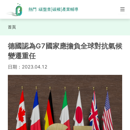
熱門 :
碳盤查
碳權
產業輔導
|
|
首頁
德國認為G7國家應擔負全球對抗氣候
變遷重任
日期：
2023.04.12