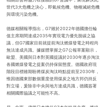
世代3大危機之決心，即氣候危機、物種滅絕危機
與環境污染危機。
德媒相關報導指出，G7雖於2022年德國擔任輪
值主席期間達成2035年實現電力優先脫碳之協
議，但G7國家目前就提前淘汰燃煤發電之時程尚
無法達成共識。據媒體掌握之G7公報草案顯示，
歐盟、美國與日本對英國提議於2030年逐步淘汰
各國燃煤發電之提案仍持保留態度。德國政府現
階段目標雖期盼將煤炭淘汰時點提前至2030年，
惟因德國東部數個重度使用煤炭之地方邦仍持反
對立場，爰除非中央與地方達成共識，德國簽署
相關國際協議之可能性不高。