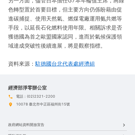
另一方面，儘管日本擔任G7本年輪值主席，將綠
色轉型置於首要目標，但主要方向仍係盼藉由促
進碳捕捉、使用天然氣、燃煤電廠運用氨共燃等
手段，以延長石化燃料使用年限。相關訴求是否
獲德國為首之歐盟國家認同，進而於氣候保護領
域達成突破性後續進展，將是觀察指標。
資料來源：
駐德國台北代表處經濟組
經濟部淨零辦公室
電話：(02)2321-2200
10078 臺北市中正區福州街15號
政府網站資料開放宣告