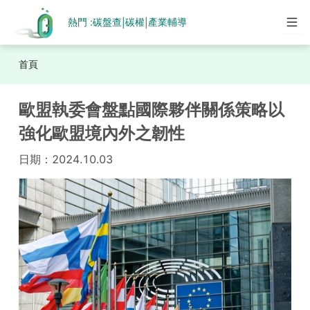
熱門 :
碳盤查
碳權
產業輔導
|
|
首頁
歐盟執委會盤點國際夥伴關係策略以
強化歐盟境內外之韌性
日期：
2024.10.03