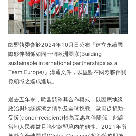
歐盟執委會於2024年10月日公布「建立永續國
際夥伴關係如同一個歐洲團隊(Building 
sustainable international partnerships as a 
Team Europe)」溝通文件，以盤點在國際夥伴關
係領域之達成進展。
過去五年來，歐盟調整其合作模式，以因應地緣
政治與地緣經濟之情勢及全球挑戰。歐盟從捐助-
受援(donor-recipient)轉為互惠夥伴關係，此讓
當地人民獲益且強化歐盟境內的韌性。2021年所
啟動之全球門戶(Global Gateway)投資策略即為