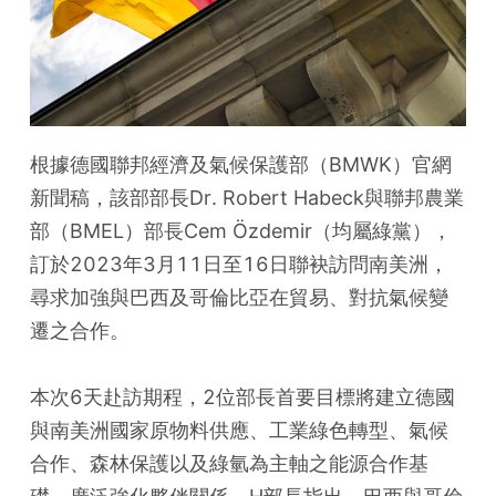
根據德國聯邦經濟及氣候保護部（BMWK）官網
新聞稿，該部部長Dr. Robert Habeck與聯邦農業
部（BMEL）部長Cem Özdemir（均屬綠黨），
訂於2023年3月11日至16日聯袂訪問南美洲，
尋求加強與巴西及哥倫比亞在貿易、對抗氣候變
遷之合作。
本次6天赴訪期程，2位部長首要目標將建立德國
與南美洲國家原物料供應、工業綠色轉型、氣候
合作、森林保護以及綠氫為主軸之能源合作基