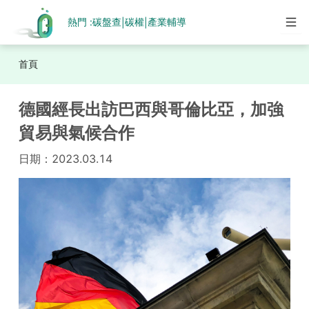
熱門 :
碳盤查
碳權
產業輔導
|
|
首頁
德國經長出訪巴西與哥倫比亞，加強
貿易與氣候合作
日期：
2023.03.14