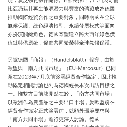
礎，廣泛強化夥伴關係。H部長指出，巴西與哥倫
比亞憑藉其再生能源潛力與豐富的礦藏成為德國
推動國際經貿合作之重要對象，同時兩國在全球
氣候保護、綠色經濟轉型、永續發展模式等面向
亦扮演關鍵角色。德國寄望建立跨大西洋綠色價
值鏈與供應鏈，促進共同繁榮與全球氣候保護。
另據德國「商報」（Handelsblatt）報導，由於
歐盟與「南方共同市場」（EU-Mercosur）已同
意在2023年7月底前簽署經貿合作協定，因此推
動協定相關討論也列為德國經長本次出訪目標之
一。惟雙方目前歧見點在於，「南方共同市場」
以歐洲作為農產品之主要出口市場，爰歐盟盼在
經貿合作協定正式簽署前，就額外環境要求與
「南方共同市場」進行更深入討論。德國