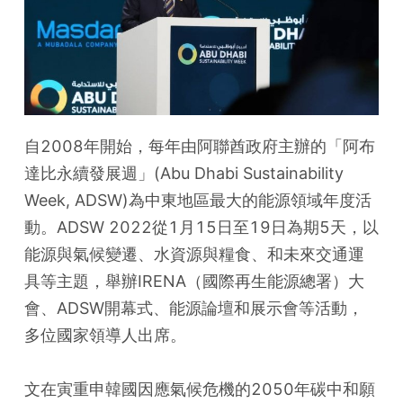
自2008年開始，每年由阿聯酋政府主辦的「阿布
達比永續發展週」(Abu Dhabi Sustainability 
Week, ADSW)為中東地區最大的能源領域年度活
動。ADSW 2022從1月15日至19日為期5天，以
能源與氣候變遷、水資源與糧食、和未來交通運
具等主題，舉辦IRENA（國際再生能源總署）大
會、ADSW開幕式、能源論壇和展示會等活動，
多位國家領導人出席。
文在寅重申韓國因應氣候危機的2050年碳中和願