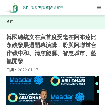
熱門 :
碳盤查
碳權
產業輔導
|
|
首頁
韓國總統文在寅首度受邀在阿布達比
永續發展週開幕演講，盼與阿聯酋合
作碳中和、清潔能源、智慧城市、藍
氫開發
日期：
2022.01.17