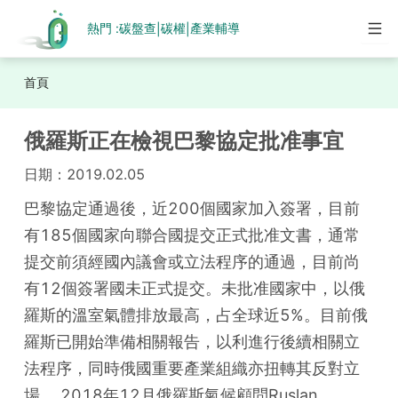
熱門 :
碳盤查
碳權
產業輔導
|
|
首頁
俄羅斯正在檢視巴黎協定批准事宜
日期：
2019.02.05
巴黎協定通過後，近200個國家加入簽署，目前
有185個國家向聯合國提交正式批准文書，通常
提交前須經國內議會或立法程序的通過，目前尚
有12個簽署國未正式提交。未批准國家中，以俄
羅斯的溫室氣體排放最高，占全球近5%。目前俄
羅斯已開始準備相關報告，以利進行後續相關立
法程序，同時俄國重要產業組織亦扭轉其反對立
場。 2018年12月俄羅斯氣候顧問Ruslan 