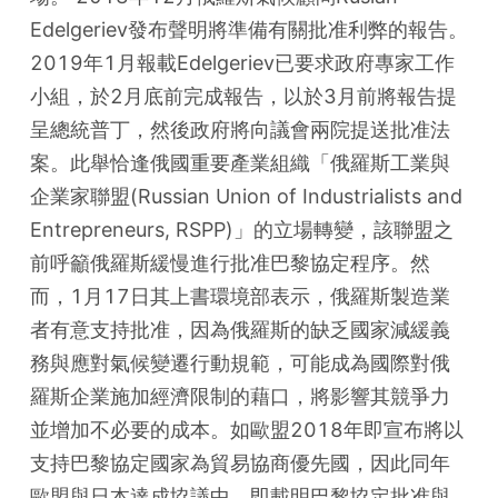
Edelgeriev發布聲明將準備有關批准利弊的報告。
2019年1月報載Edelgeriev已要求政府專家工作
小組，於2月底前完成報告，以於3月前將報告提
呈總統普丁，然後政府將向議會兩院提送批准法
案。此舉恰逢俄國重要產業組織「俄羅斯工業與
企業家聯盟(Russian Union of Industrialists and 
Entrepreneurs, RSPP)」的立場轉變，該聯盟之
前呼籲俄羅斯緩慢進行批准巴黎協定程序。然
而，1月17日其上書環境部表示，俄羅斯製造業
者有意支持批准，因為俄羅斯的缺乏國家減緩義
務與應對氣候變遷行動規範，可能成為國際對俄
羅斯企業施加經濟限制的藉口，將影響其競爭力
並增加不必要的成本。如歐盟2018年即宣布將以
支持巴黎協定國家為貿易協商優先國，因此同年
歐盟與日本達成協議中，即載明巴黎協定批准與