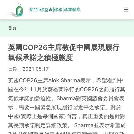
熱門 :
碳盤查
碳權
產業輔導
|
|
首頁
英國COP26主席敦促中國展現履行
氣候承諾之積極態度
日期：
2021.05.17
英國COP26主席Alok Sharma表示，希望看到中
國在今年11月於蘇格蘭舉行的COP26之前履行其
氣候承諾的急迫性。Sharma對英國議會委員會表
示，需要中國緊急展現履行習近平之承諾。對於
中國(實際上是每個國家)而言，真正重要的是針對
其長期承諾制定詳細政策。 Sharma並表示希望於