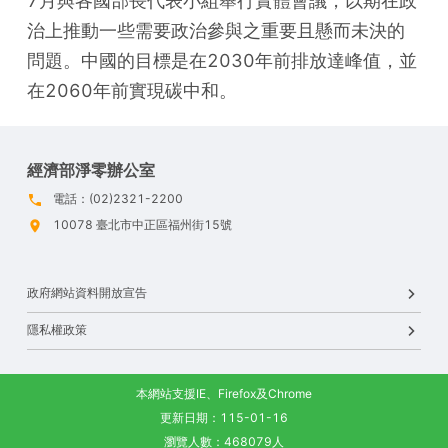
7月與各國部長代表小組舉行實體會議，以期在政
治上推動一些需要政治參與之重要且懸而未決的
問題。中國的目標是在2030年前排放達峰值，並
在2060年前實現碳中和。
經濟部淨零辦公室
電話：(02)2321-2200
10078 臺北市中正區福州街15號
政府網站資料開放宣告
隱私權政策
本網站支援IE、Firefox及Chrome
更新日期：115-01-16
瀏覽人數：468079人