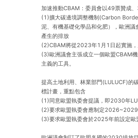
加速推動CBAM：委員會以49票贊成、
(1)擴大碳邊境調整機制(Carbon Bor
泥、有機基礎化學品和化肥），歐洲議會
產生的排放
(2)CBAM將從2023年1月1日起
(3)歐洲議會主張成立一個歐盟CBA
主義的工具。
提高土地利用、林業部門(LULUCF)
標計畫，重點包含
(1)同意歐盟執委會提議，即2030年
(2)要求歐盟執委會應制定2026~202
(3)要求歐盟執委會於2025年前設定歐盟
歐洲議會制訂了歐盟各國的2030排放