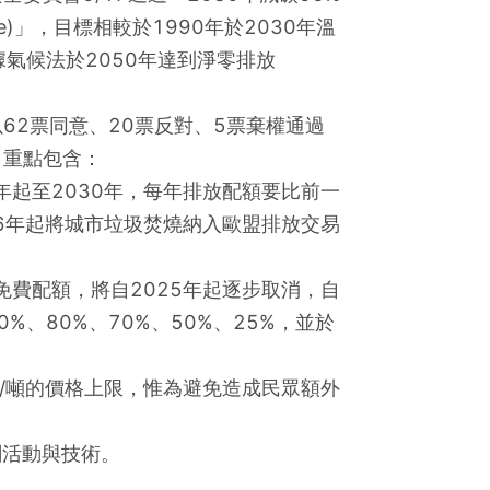
ckage)」，目標相較於1990年於2030年溫
據氣候法於2050年達到淨零排放
62票同意、20票反對、5票棄權通過
，重點包含：
年起至2030年，每年排放配額要比前一
26年起將城市垃圾焚燒納入歐盟排放交易
免費配額，將自2025年起逐步取消，自
90%、80%、70%、50%、25%，並於
0歐元/噸的價格上限，惟為避免造成民眾額外
關活動與技術。