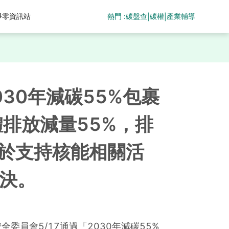
熱門 :
碳盤查
碳權
產業輔導
淨零資訊站
|
|
30年減碳55%包裹
體排放減量55%，排
於支持核能相關活
表決。
委員會5/17通過「2030年減碳55%