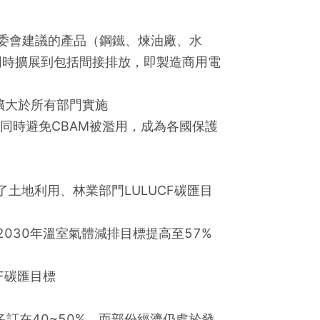
除原先歐盟執委會建議的產品（鋼鐵、煉油廠、水
同時擴展到包括間接排放，即製造商用電
面擴大於所有部門實施
，同時避免CBAM被濫用，成為各國保護
了土地利用、林業部門LULUCF碳匯目
2030年溫室氣體減排目標提高至57%
CF碳匯目標
多訂在40~50%，而部份經濟仍處於發