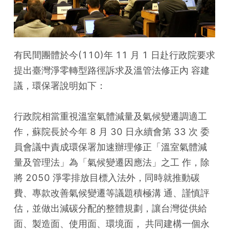
有民間團體於今(110)年 11 月 1 日赴行政院要求
提出臺灣淨零轉型路徑訴求及溫管法修正內 容建
議，環保署說明如下：
行政院相當重視溫室氣體減量及氣候變遷調適工
作，蘇院長於今年 8 月 30 日永續會第 33 次 委
員會議中責成環保署加速辦理修正「溫室氣體減
量及管理法」為「氣候變遷因應法」之工 作，除
將 2050 淨零排放目標入法外，同時就推動碳
費、專款改善氣候變遷等議題積極溝 通、謹慎評
估，並做出減碳分配的整體規劃，讓台灣從供給
面、製造面、使用面、環境面， 共同建構一個永