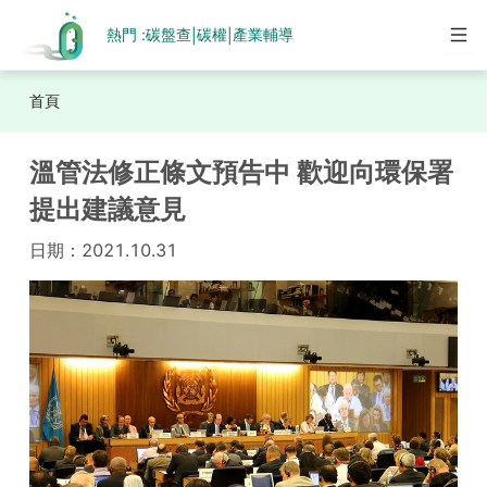
熱門 :
碳盤查
碳權
產業輔導
|
|
首頁
溫管法修正條文預告中 歡迎向環保署
提出建議意見
日期：
2021.10.31