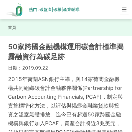
熱門 :
碳盤查
碳權
產業輔導
|
|
首頁
50家跨國金融機構運用碳會計標準揭
露融資行為碳足跡
日期：
2019.09.22
2015年荷蘭ASN銀行主導，與14家荷蘭金融機
構共同組織碳會計金融夥伴關係(Partnership for 
Carbon Accounting Financials, PCAF)，制定與
實施標準化方法，以評估與揭露金融業貸款與投
資之溫室氣體排放。迄今已有超過50家跨國金融
機構與銀行加入PCAF，資產合計將近3兆美元，