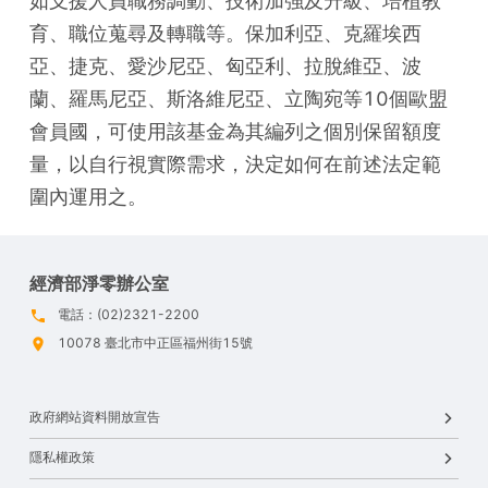
如支援人員職務調動、技術加強及升級、培植教
育、職位蒐尋及轉職等。保加利亞、克羅埃西
亞、捷克、愛沙尼亞、匈亞利、拉脫維亞、波
蘭、羅馬尼亞、斯洛維尼亞、立陶宛等10個歐盟
會員國，可使用該基金為其編列之個別保留額度
量，以自行視實際需求，決定如何在前述法定範
圍內運用之。
經濟部淨零辦公室
電話：(02)2321-2200
10078 臺北市中正區福州街15號
政府網站資料開放宣告
隱私權政策