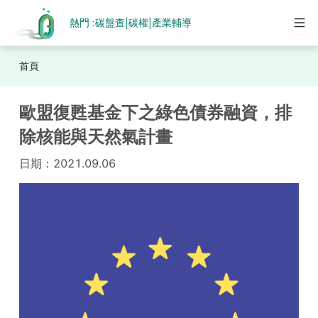
熱門 :
碳盤查
碳權
產業輔導
|
|
首頁
歐盟復甦基金下之綠色債券融資，排
除核能與天然氣計畫
日期：
2021.09.06