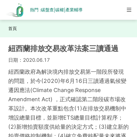
熱門 :
碳盤查
碳權
產業輔導
|
|
首頁
紐西蘭排放交易改革法案三讀通過
日期：
2020.06.17
紐西蘭政府為解決境內排放交易第一階段所發現
的問題，於今(2020)年6月16日三讀通過氣候變
遷因應法(Climate Change Response 
Amendment Act) ，正式確認第二階段碳市場改
革設計。本次改革重點包含(1)在排放交易機制中
增設總量目標，並新增ETS總量目標計算程序；
(2)新增拍賣額度供給量的決定方式；(3)建立新的
拍賣價格控制機制；(4)確立免費核配量未來將逐