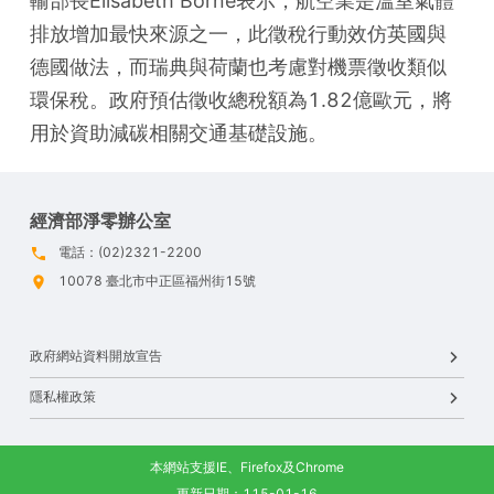
輸部長Elisabeth Borne表示，航空業是溫室氣體
排放增加最快來源之一，此徵稅行動效仿英國與
德國做法，而瑞典與荷蘭也考慮對機票徵收類似
環保稅。政府預估徵收總稅額為1.82億歐元，將
用於資助減碳相關交通基礎設施。
經濟部淨零辦公室
電話：(02)2321-2200
10078 臺北市中正區福州街15號
政府網站資料開放宣告
隱私權政策
本網站支援IE、Firefox及Chrome
更新日期：115-01-16