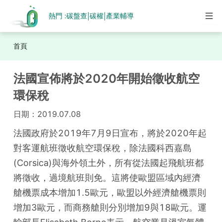
熱門 :
碳盤查
碳權
產業輔導
|
|
首頁
法國宣佈將於2020年開始徵收航空
環保稅
日期：
2019.07.08
法國政府於2019年7月9日宣布，將於2020年起
對客運航班徵收航空環保稅，除法國科西嘉島
(Corsica)與海外領土外，所有從法國起飛航班都
將徵收，過境航班則免。這將使歐盟區域內經濟
艙機票成本增加1.5歐元，歐盟以外經濟艙機票則
增加3歐元，而商務艙則分別增加9與18歐元。運