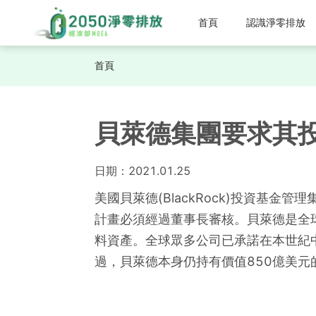
首頁
認識淨零排放
首頁
貝萊德集團要求其
日期：
2021.01.25
美國貝萊德(BlackRock)投資基
計畫必須經過董事長審核。貝萊德是全
料資產。全球眾多公司已承諾在本世紀
過，貝萊德本身仍持有價值850億美