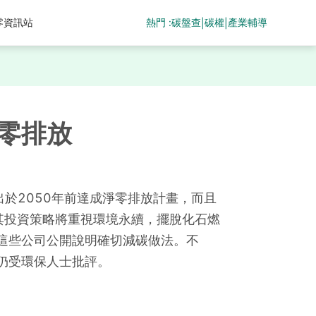
熱門 :
碳盤查
碳權
產業輔導
零資訊站
|
|
零排放
出於2050年前達成淨零排放計畫，而且
其投資策略將重視環境永續，擺脫化石燃
這些公司公開說明確切減碳做法。不
仍受環保人士批評。