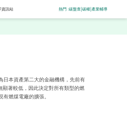
熱門 :
碳盤查
碳權
產業輔導
零資訊站
|
|
為日本資產第二大的金融機構，先前有
碳排放量並無顯著較低，因此決定對所有類型的燃
現有燃煤電廠的擴張。