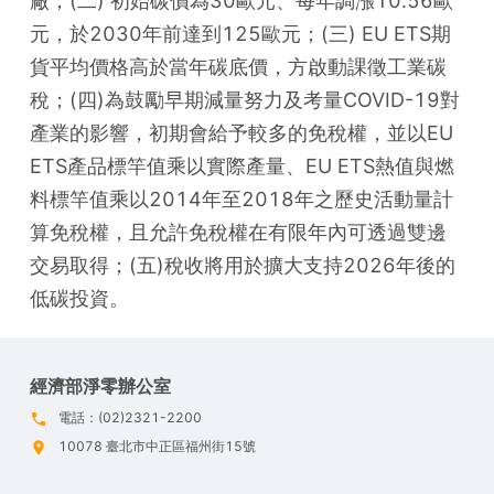
廠；(二) 初始碳價為30歐元、每年調漲10.56歐
元，於2030年前達到125歐元；(三) EU ETS期
貨平均價格高於當年碳底價，方啟動課徵工業碳
稅；(四)為鼓勵早期減量努力及考量COVID-19對
產業的影響，初期會給予較多的免稅權，並以EU 
ETS產品標竿值乘以實際產量、EU ETS熱值與燃
料標竿值乘以2014年至2018年之歷史活動量計
算免稅權，且允許免稅權在有限年內可透過雙邊
交易取得；(五)稅收將用於擴大支持2026年後的
低碳投資。
經濟部淨零辦公室
電話：(02)2321-2200
10078 臺北市中正區福州街15號