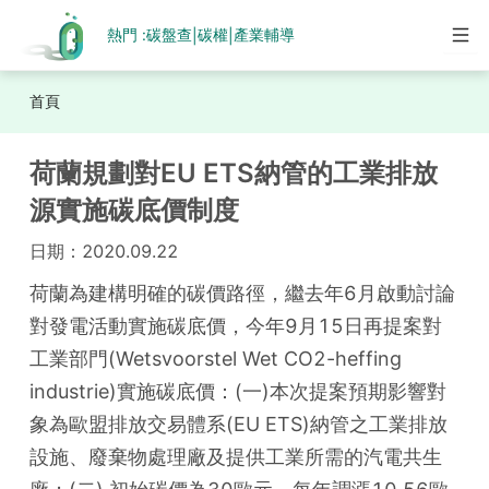
熱門 :
碳盤查
碳權
產業輔導
|
|
首頁
荷蘭規劃對EU ETS納管的工業排放
源實施碳底價制度
日期：
2020.09.22
荷蘭為建構明確的碳價路徑，繼去年6月啟動討論
對發電活動實施碳底價，今年9月15日再提案對
工業部門(Wetsvoorstel Wet CO2-heffing 
industrie)實施碳底價：(一)本次提案預期影響對
象為歐盟排放交易體系(EU ETS)納管之工業排放
設施、廢棄物處理廠及提供工業所需的汽電共生