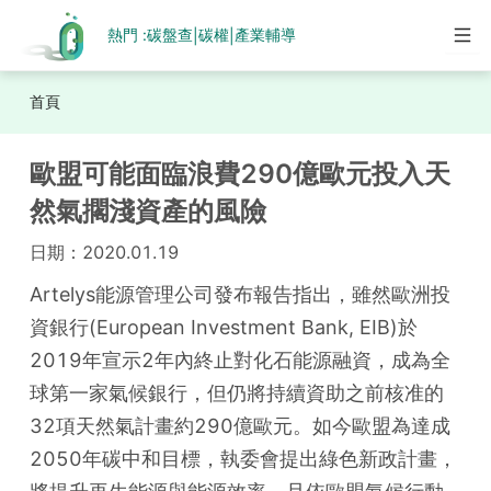
熱門 :
碳盤查
碳權
產業輔導
|
|
首頁
歐盟可能面臨浪費290億歐元投入天
然氣擱淺資產的風險
日期：
2020.01.19
Artelys能源管理公司發布報告指出，雖然歐洲投
資銀行(European Investment Bank, EIB)於
2019年宣示2年內終止對化石能源融資，成為全
球第一家氣候銀行，但仍將持續資助之前核准的
32項天然氣計畫約290億歐元。如今歐盟為達成
2050年碳中和目標，執委會提出綠色新政計畫，