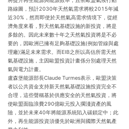
將提升再生能源與能源效率，且依歐盟氣候行動
路線圖，預計2030年天然氣需求將較2015年減
近30%，然而即使於天然氣高需求情境下，從經
濟角度來看，對天然氣基礎設施的新投資，將是
多餘的。因此未來數十年之天然氣投資將是不必
要的，因歐洲已擁有足夠基礎設施(例如管線與處
理廠)滿足未來需求。而EIB之所以高估所需天然
氣基礎設施，主因歐盟投資計畫係分別處理天然
氣與電力計畫。

盧森堡能源部長Claude Turmes表示，歐盟決策
者以公共資金支持新天然氣基礎設施投資完全不
合理，這些聲稱基於供應安全的天然氣投資，將
使歐盟面臨浪費290億歐元投入擱淺資產的風
險，並於未來40年將能源系統陷入碳鎖定中；此
外，再生能源投資須優先於歐洲與國際天然氣產