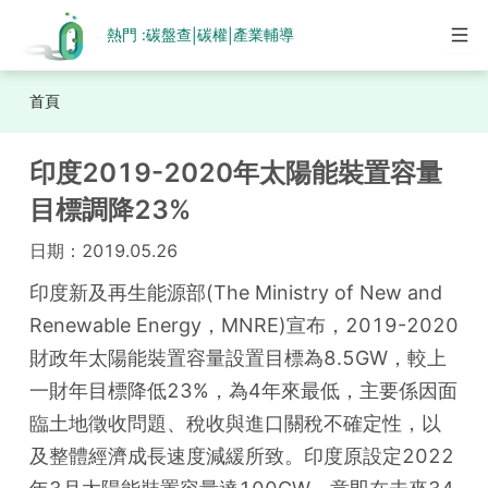
熱門 :
碳盤查
碳權
產業輔導
|
|
首頁
印度2019-2020年太陽能裝置容量
目標調降23%
日期：
2019.05.26
印度新及再生能源部(The Ministry of New and 
Renewable Energy，MNRE)宣布，2019-2020
財政年太陽能裝置容量設置目標為8.5GW，較上
一財年目標降低23%，為4年來最低，主要係因面
臨土地徵收問題、稅收與進口關稅不確定性，以
及整體經濟成長速度減緩所致。印度原設定2022