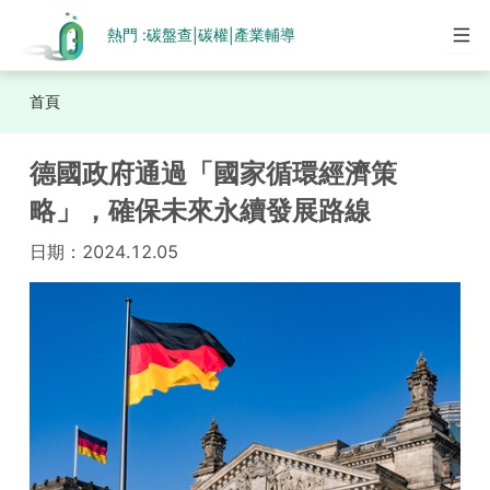
熱門 :
碳盤查
碳權
產業輔導
|
|
首頁
德國政府通過「國家循環經濟策
略」，確保未來永續發展路線
日期：
2024.12.05