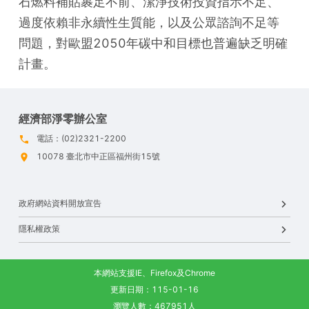
石燃料補貼裹足不前、潔淨技術投資指示不足、
過度依賴非永續性生質能，以及公眾諮詢不足等
問題，對歐盟2050年碳中和目標也普遍缺乏明確
計畫。
經濟部淨零辦公室
電話：(02)2321-2200
10078 臺北市中正區福州街15號
政府網站資料開放宣告
隱私權政策
本網站支援IE、Firefox及Chrome
更新日期：115-01-16
瀏覽人數：467951人