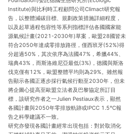
Foundation)委託德國生態研究所(Ecologic 
Institute)與比利時工程顧問公司Climact研究報
告，以整體減碳目標、規劃政策措施詳細程度，
以及起草過程包容性等系列指標評估各國國家能
源氣候計畫(2021-2030年)草案，歐盟28國皆未
符合2050年達成零排放路徑，僅西班牙(52%)得
分超過50%，其次依序為法國47%，希臘44%、
瑞典43%，而斯洛維尼亞最低(3%)，德國與斯洛
伐克僅有12%，歐盟整體平均則為29%。雖然報
告顯示各國正逐步採行氣候行動至2030年，但未
將企圖心提高至歐盟立法者及巴黎協定所訂目
標，該研究作者之一Julien Pestiaux表示，顯然
各國計畫與2050年零排放軌跡或IPCC 1.5℃報
告之科學建議不一致。

研究亦發現各國計畫經常出現包括：對於取消化