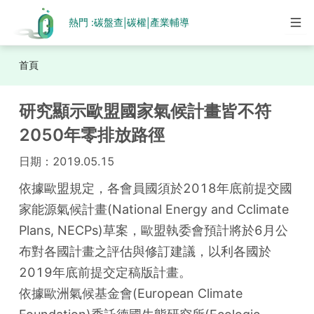
熱門 :
碳盤查
碳權
產業輔導
|
|
首頁
研究顯示歐盟國家氣候計畫皆不符
2050年零排放路徑
日期：
2019.05.15
依據歐盟規定，各會員國須於2018年底前提交國
家能源氣候計畫(National Energy and Cclimate 
Plans, NECPs)草案，歐盟執委會預計將於6月公
布對各國計畫之評估與修訂建議，以利各國於
2019年底前提交定稿版計畫。

依據歐洲氣候基金會(European Climate 