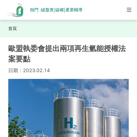
熱門 :
碳盤查
碳權
產業輔導
|
|
首頁
歐盟執委會提出兩項再生氫能授權法
案要點
日期：
2023.02.14