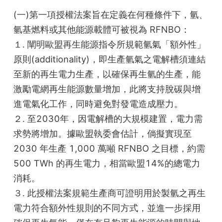
(一)第一項授權法案旨在定義在何種條件下，氫、
氫基燃料或其他能源載體可被視為 RFNBO：       
１. 闡明歐盟再生能源指令所規範氫氣「額外性」
原則(additionality)，即生產氫氣之電解槽須連結
至新的再生電力生產，以確保再生氫的生產，能
激勵電網再生能源數量增加，此將支持脫碳與增
進電氣化工作，同時避免對發電造成壓力。
２. 至2030年，因電解槽的大規模建置，電力需
求勢將增加。據歐盟執委會估計，倘擬實現至
2030 年生產 1,000 萬噸 RFNBO 之目標，約需
500 TWh 的再生電力，相當歐盟14%的總電力
消耗。
３. 此授權法案規範生產商可證明用於製氫之再生
電力符合額外性規則的不同方式，並進一步採用