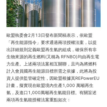
歐盟執委會2月13日發布新聞稿表示，依歐盟
「再生能源指令」要求通過兩項授權法案，以提
出詳細規則定義歐盟再生氫的組成，確保所有非
生物來源的再生燃料(又稱為 RFNBO)均由再生電
力生產。上述兩項法案相互關聯，且均為將燃料
計入會員國再生能源目標所需之依據，此將為投
資人提供監管確定性，因歐盟根據其REPowerEU 
計畫，擬實現在歐盟境內生產1,000 萬噸再生
氫，及進口1,000萬噸再生氫能目標。有關旨述
兩項再生氫能授權法案重點如次：