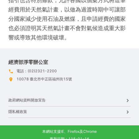
指引也含特別條款，允許各國以個案方式將這筆
經費用於天然氣計畫，以做為過渡時期中可讓部
分國家減少使用石油及燃煤，且申請經費的國家
也必須證明其天然氣計畫不會對氣候造成重大影
響或導致其他環境破壞。
經濟部淨零辦公室
電話：(02)2321-2200
10078 臺北市中正區福州街15號
政府網站資料開放宣告
隱私權政策
本網站支援IE、Firefox及Chrome
更新日期：115-01-16