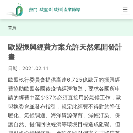
熱門 :
碳盤查
碳權
產業輔導
|
|
首頁
歐盟振興經費方案允許天然氣開發計
畫
日期：
2021.02.11
歐盟執行委員會提供高達6,725億歐元的振興經
費協助歐盟各國後疫情經濟復甦，要求各國所申
請的經費中至少37%必須直接用於氣候工作，歐
盟執委會並發布指引，規定此經費不得對於降低
暖化、氣候調適、海洋資源保育、減輕汙染、保
護自然、提倡回收經濟等環境目標造成阻礙。但