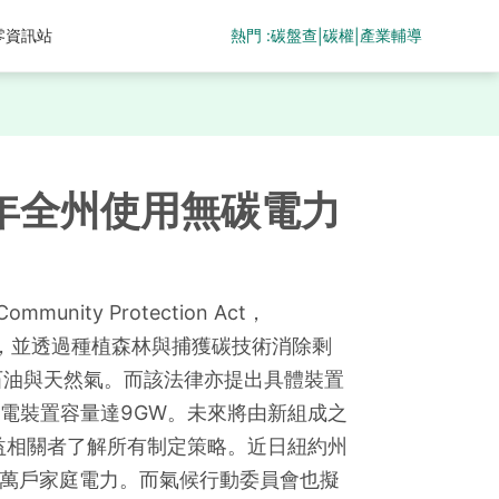
熱門 :
碳盤查
碳權
產業輔導
零資訊站
|
|
年全州使用無碳電力
unity Protection Act，
5%，並透過種植森林與捕獲碳技術消除剩
石油與天然氣。而該法律亦提出具體裝置
離岸風電裝置容量達9GW。未來將由新組成之
益相關者了解所有制定策略。近日紐約州
0萬戶家庭電力。而氣候行動委員會也擬