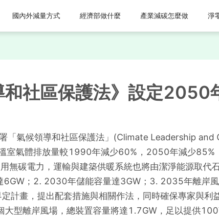
國內外減量方式
經濟部做什麼
產業減碳怎麼做
淨
和社區保護法》設定2050
候領導和社區保護法」(Climate Leadership and Comm
全州溫室氣體排放量較1990年減少60%，2050年減少8
州使用無碳電力，運輸與建築供暖系統也將由潔淨能源取代
達6GW；2. 2030年儲能容量達3GW；3. 2035年
界定計畫，提出配套措施與相關作法，同時確保專家與利
大型離岸風場，總裝置容量將達1.7GW，足以提供10