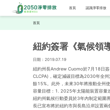
首頁
認識淨零排放
首頁
紐約簽署《氣候領導
日期：
2019.07.19
紐約州長Andrew Cuomo於7月18日簽署「氣
CLCPA)，確定減碳目標為2030年
餘15%。此外，未來30年將推動全
容量目標：1. 2025年太陽能裝置容量
紐約州氣候行動委員於3年內制定範圍
長已宣布將於紐約市與長島沿岸設置兩個