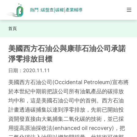
熱門 :
碳盤查
碳權
產業輔導
|
|
首頁
美國西方石油公與康菲石油公司承諾
淨零排放目標
日期：
2020.11.11
美國西方石油公司(Occidental Petroleum)宣布將
於本世紀中期前把該公司所有油氣產品的碳排放
均中和，這是美國石油公司中的首例。西方石油
計畫透過碳捕集以達到淨零排放，先前已開始投
資開發直接由大氣捕集二氧化碳的技術，並已採
用提高原油採收法(enhanced oil recovery)，把