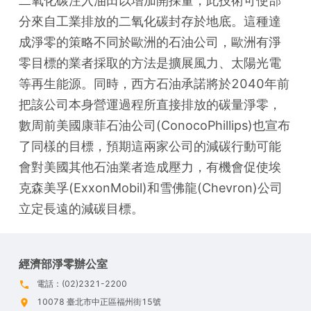
二氧化碳注入油田以增加開採量，此技術可使部
分來自工業排放的二氧化碳封存於地底。這種達
成淨零的策略不同於歐洲的石油公司，歐洲有淨
零目標的業者採取的方法是擴展風力、太陽光電
等再生能源。同時，西方石油承諾將於2040年前
把該公司本身營運過程所直接排放的碳量淨零，
數周前美國康菲石油公司(ConocoPhillips)也宣布
了同樣的目標，預期這兩家公司的減碳行動可能
會對美國其他石油業者造成壓力，有機會促使埃
克森美孚(ExxonMobil)和雪佛龍(Chevron)公司
立定長遠的減碳目標。
經濟部淨零辦公室
電話：(02)2321-2200
10078 臺北市中正區福州街15號