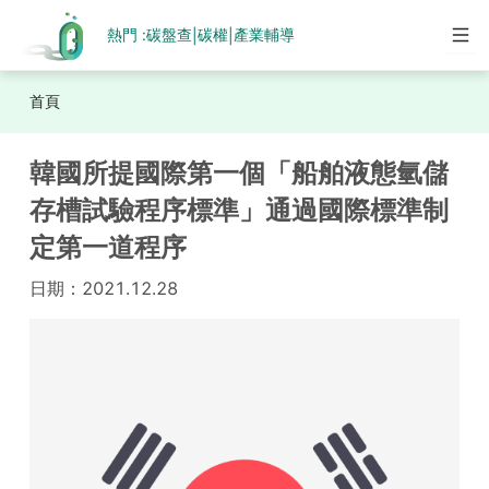
熱門 :
碳盤查
碳權
產業輔導
|
|
首頁
韓國所提國際第一個「船舶液態氫儲
存槽試驗程序標準」通過國際標準制
定第一道程序
日期：
2021.12.28